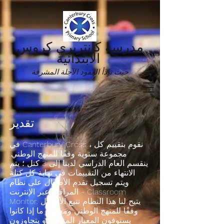
مدرسة كانتربري كروس
الابتدائية
حيث تبدأ العقود الآجلة المشرقة
تقدير
في Canterbury Cross ، نقوم بتقييم كل
مجموعة سنوية وفقًا للمنهج الوطني.
ينقسم العام الدراسي لدينا إلى 3 كتل ؛ يتم
الانتهاء من التقييمات في نهاية كل كتلة
ويتم تسجيل تقدم الأطفال على نظام
المراقبة عبر الإنترنت - Classroom
Monitor. يتيح لنا هذا النظام تتبع الأطفال
وفقًا للمنهج الوطني ومعرفة ما إذا كانوا
يستوفون المعيار المتوقع أو يتجاوزون