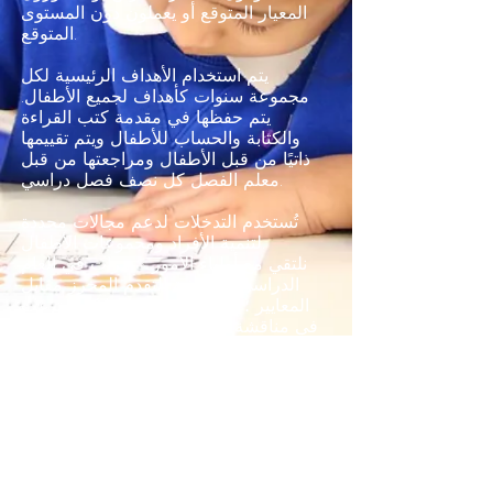
المعيار المتوقع أو يعملون دون المستوى
المتوقع.
يتم استخدام الأهداف الرئيسية لكل
مجموعة سنوات كأهداف لجميع الأطفال.
يتم حفظها في مقدمة كتب القراءة
والكتابة والحساب للأطفال ويتم تقييمها
ذاتيًا من قبل الأطفال ومراجعتها من قبل
معلم الفصل كل نصف فصل دراسي.
تُستخدم التدخلات لدعم مجالات محددة
لتنمية الأفراد ومجموعات الأطفال.
نلتقي مع أولياء الأمور 3 مرات في العام
الدراسي لمناقشة التقدم المحرز مقابل
المعايير ؛ بابنا مفتوح دائمًا إذا كنت ترغب
في مناقشة التقدم الذي يحرزه طفلك في
أي وقت من السنة.
سجل التقييم وسياسة إعداد التقارير 20-21
Drawing Y2 and Y5