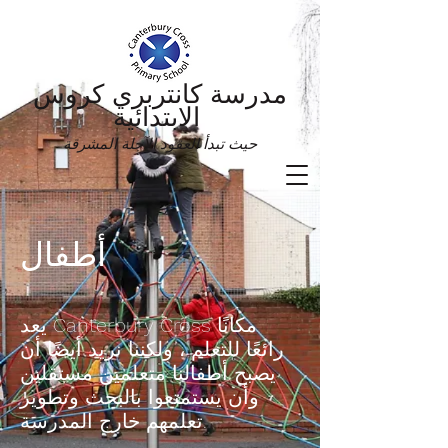
مدرسة كانتربري كروس
الابتدائية
حيث تبدأ العقود الآجلة المشرقة
أطفال
يعد Canterbury Cross مكانًا
رائعًا للتعلم ، ولكننا نريد أيضًا أن
يصبح أطفالنا متعلمين مستقلين
وأن يستمتعوا بالبحث وتطوير
تعلمهم خارج المدرسة.