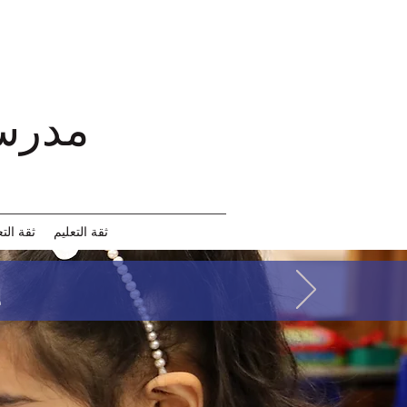
مدرسة كانتربري كروس الابتدائية
ثقة التعليم
ثقة التع
رحلة F2A إلى مزرعة 
ر