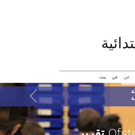
عن
عن
بيت
ر Ofsted