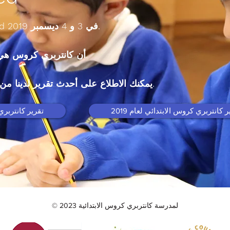
أقيم أحدث إصدار من Ofsted في 3 و 4 ديسمبر 2019.
صرح Ofsted أن كانتربري كروس هي مدرسة جيدة.
يمكنك الاطلاع على أحدث تقرير لدينا من خلال النقر على الرابط أدناه.
ر كانتربري كروس الابتدائي لعام 2019
تقرير كانتربري 
© 2023 لمدرسة كانتربري كروس الابتدائية