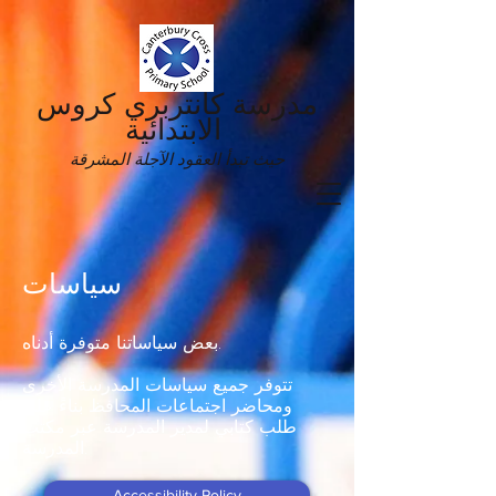
مدرسة كانتربري كروس
الابتدائية
حيث تبدأ العقود الآجلة المشرقة
سياسات
بعض سياساتنا متوفرة أدناه.
تتوفر جميع سياسات المدرسة الأخرى
ومحاضر اجتماعات المحافظ بناءً على
طلب كتابي لمدير المدرسة عبر مكتب
المدرسة.
Accessibility Policy