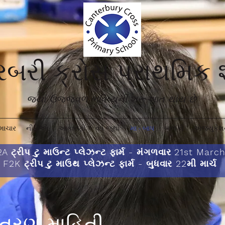
ટરબરી ક્રોસ પ્રાથમિક
જ્યાં ઉજ્જવળ ભવિષ્યની શરૂઆત થાય છે'
માચાર
નીતિઓ
આકારણી
વર્ષ જૂથો
મા - બાપ
બાળકો
એજ્યુકેશન
A ટ્રીપ ટુ માઉન્ટ પ્લેઝન્ટ ફાર્મ - મંગળવાર 21st Marc
F2K ટ્રીપ ટુ માઉથ પ્લેઝન્ટ ફાર્મ - બુધવાર 22મી માર્ચ
ંતરણ માહિતી