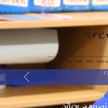
કેન્
ઘર
વિશે
વિશે
શાળા સ
F2
ગૌણ સ્થાના