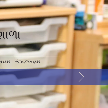
 શાળા
 ટ્રસ્ટ
એજ્યુકેશન ટ્રસ્ટ
h