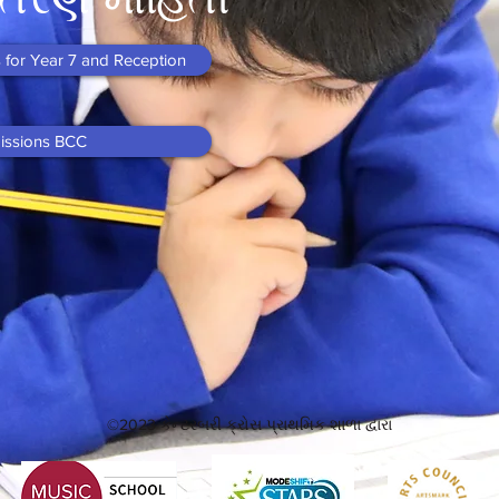
 for Year 7 and Reception
issions BCC
©2023 કેન્ટરબરી ક્રોસ પ્રાથમિક શાળા દ્વારા