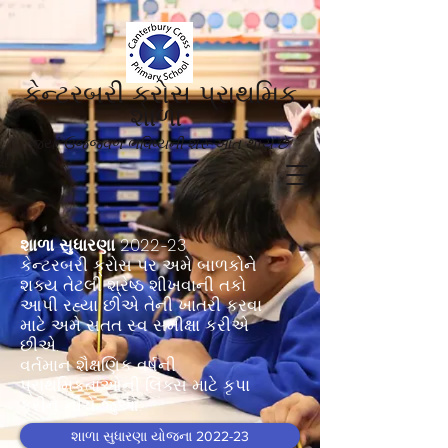
કેન્ટરબરી ક્રોસ પ્રાથમિક
શાળા
જ્યાં ઉજ્જવળ ભવિષ્યની શરૂઆત થાય છે'
શાળા સુધારણા 2022-23
કેન્ટરબરી ક્રોસ પર અમે બાળકોને
શક્ય તેટલી શ્રેષ્ઠ શીખવાની તકો
આપી રહ્યા છીએ તેની ખાતરી કરવા
માટે અમે સતત સ્વ સમીક્ષા કરીએ
છીએ.
વર્તમાન શૈક્ષણિક વર્ષની
પ્રાથમિકતાઓની લિંક્સ માટે કૃપા
કરીને નીચે જુઓ.
શાળા સુધારણા યોજના 2022-23