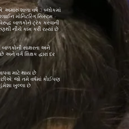
 અમારું શાળા વર્ષ 3 બ્લોકમાં
ઓનલાઈન મોનિટરિંગ સિસ્ટમ -
રુદ્ધ બાળકોને ટ્રૅક કરવાની
રણથી નીચે કામ કરી રહ્યાં છે
 આ બાળકોની સાક્ષરતા અને
અને વર્ગ શિક્ષક દ્વારા દર
આપવા માટે થાય છે.
એ છીએ; જો તમે વર્ષમાં કોઈપણ
મેશા ખુલ્લા છે.