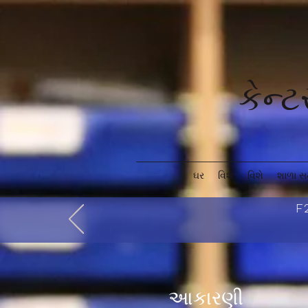
કેન્
ઘર
વિશે
વિશે
શાળા સ
F2
આકારણી