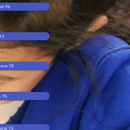
and Y6
Y3
pace Y5
n Y6
 and Y2