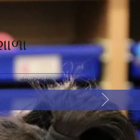
 શાળા
 ટ્રસ્ટ
એજ્યુકેશન ટ્રસ્ટ
h