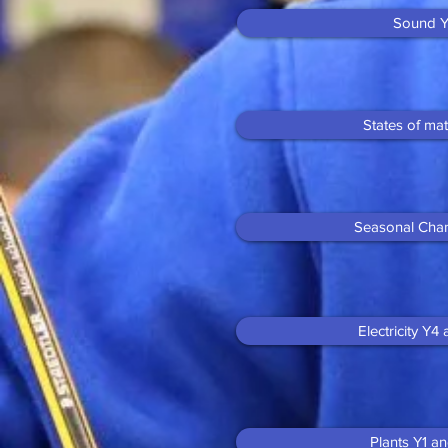
Sound 
States of mat
Seasonal Cha
Electricity Y4
Plants Y1 a