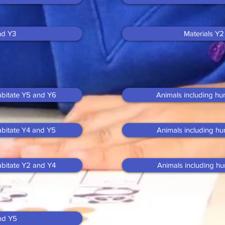
nd Y3
Materials Y
habitate Y5 and Y6
Animals including h
habitate Y4 and Y5
Animals including h
habitate Y2 and Y4
Animals including h
nd Y5