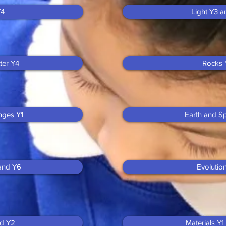
Y4
Light Y3 
ter Y4
Rocks 
nges Y1
Earth and S
 and Y6
Evolutio
nd Y2
Materials Y1