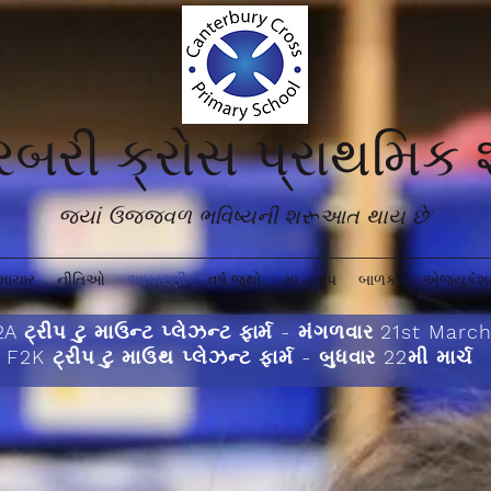
ટરબરી ક્રોસ પ્રાથમિક
જ્યાં ઉજ્જવળ ભવિષ્યની શરૂઆત થાય છે'
માચાર
નીતિઓ
આકારણી
વર્ષ જૂથો
મા - બાપ
બાળકો
એજ્યુકેશન
A ટ્રીપ ટુ માઉન્ટ પ્લેઝન્ટ ફાર્મ - મંગળવાર 21st Marc
F2K ટ્રીપ ટુ માઉથ પ્લેઝન્ટ ફાર્મ - બુધવાર 22મી માર્ચ