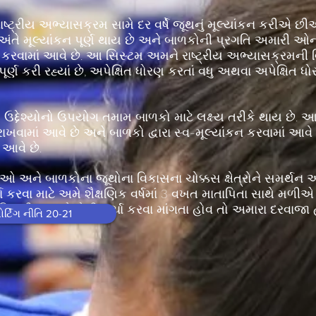
ાષ્ટ્રીય અભ્યાસક્રમ સામે દર વર્ષે જૂથનું મૂલ્યાંકન કરીએ છીએ.
કના અંતે મૂલ્યાંકન પૂર્ણ થાય છે અને બાળકોની પ્રગતિ અમારી 
ડ કરવામાં આવે છે. આ સિસ્ટમ અમને રાષ્ટ્રીય અભ્યાસક્રમની વિ
ર્ણ કરી રહ્યાં છે, અપેક્ષિત ધોરણ કરતાં વધુ અથવા અપેક્ષિત ધો
્ય ઉદ્દેશ્યોનો ઉપયોગ તમામ બાળકો માટે લક્ષ્ય તરીકે થાય છે.
વામાં આવે છે અને બાળકો દ્વારા સ્વ-મૂલ્યાંકન કરવામાં આવે છે 
ં આવે છે.
િઓ અને બાળકોના જૂથોના વિકાસના ચોક્કસ ક્ષેત્રોને સમર્થન 
્ચા કરવા માટે અમે શૈક્ષણિક વર્ષમાં 3 વખત માતાપિતા સાથે મળી
 કરી રહ્યું છે તેની ચર્ચા કરવા માંગતા હોવ તો અમારા દરવાજા હં
ર્ટિંગ નીતિ 20-21