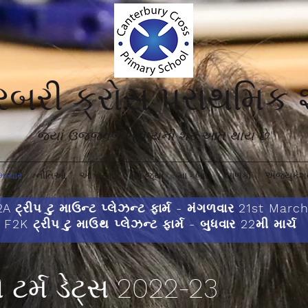
ટરબરી ક્રોસ પ્રાથમિક
જ્યાં ઉજ્જવળ ભવિષ્યની શરૂઆત થાય છે'
માચાર
નીતિઓ
આકારણી
વર્ષ જૂથો
મા - બાપ
બાળકો
એજ્યુકેશન
A ટ્રીપ ટુ માઉન્ટ પ્લેઝન્ટ ફાર્મ - મંગળવાર 21st Marc
F2K ટ્રીપ ટુ માઉથ પ્લેઝન્ટ ફાર્મ - બુધવાર 22મી માર્ચ
 ટર્મ ડેટ્સ 2022-23