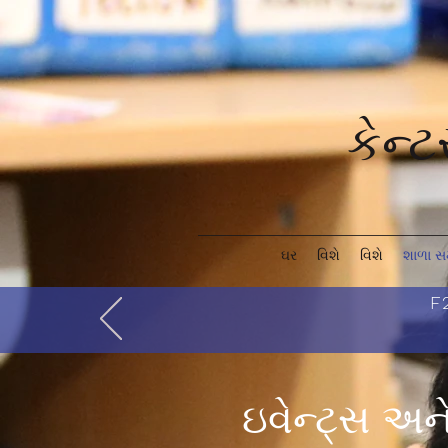
કેન્
ઘર
વિશે
વિશે
શાળા સ
F2
ઇવેન્ટ્સ અને