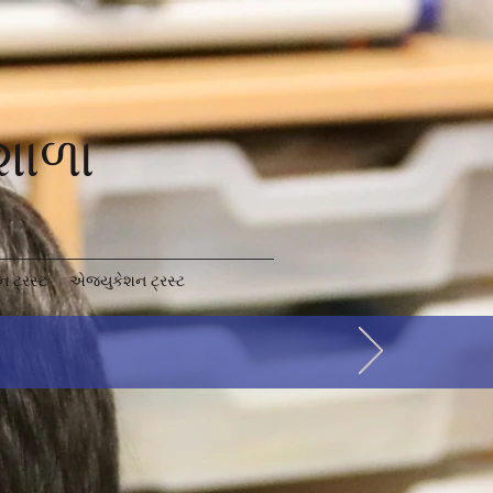
 શાળા
 ટ્રસ્ટ
એજ્યુકેશન ટ્રસ્ટ
h