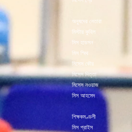
মিসেস গ্রে
অনুষদের নেতারা
মিস্টার কুহিল
মিস হাডসন
মিস স্মিথ
মিসেস কৌর
মিসেস দিত্তা
মিসেস নওয়াজ
মিস আহমেদ
শিক্ষকমণ্ডলী
মিস প্রাইস