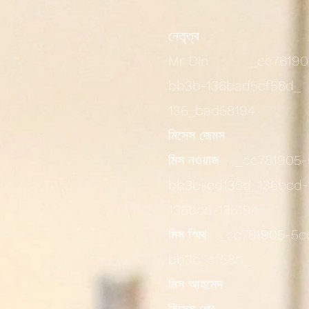
নেতৃত্ব
Mr Din _cc781905-
bb3b-136bad5cf58d_
136_bad58194
মিসেস জেমস
মিস নওয়াজ _cc781905
bb3b-cd135d_136bcd-
136bcd-136194
মিস স্মিথ _cc781905-5
bb3b_cf58d_
মিস আহমেদ