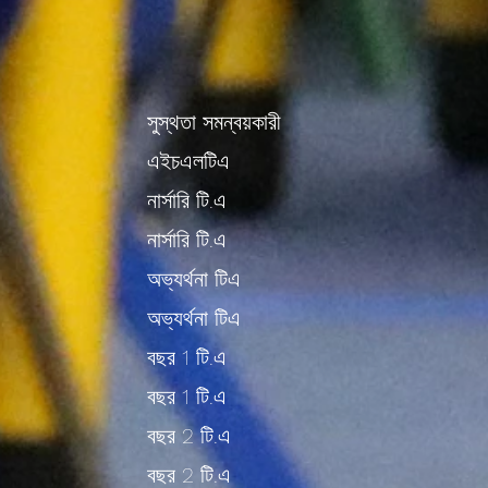
সুস্থতা সমন্বয়কারী
এইচএলটিএ
নার্সারি টি.এ
নার্সারি টি.এ
অভ্যর্থনা টিএ
অভ্যর্থনা টিএ
বছর 1 টি.এ
বছর 1 টি.এ
বছর 2 টি.এ
বছর 2 টি.এ