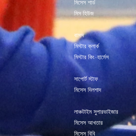
মিসেস শার্ড
মিস হিউজ
বাসস
মিস্টার ক্লার্ক
মিস্টার কিং-হার্মেস
সাপোর্ট স্টাফ
মিসেস দিলশাদ
লাঞ্চটাইম সুপারভাইজার
মিসেস আখতার
মিসেস বিবি