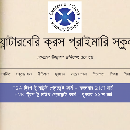
যান্টারবেরি ক্রস প্রাইমারি স্ক
যেখানে উজ্জ্বল ভবিষ্যৎ শুরু হয়
সম্পর্কিত
স্কুলের খবর
নীতিমালা
মূল্যায়ন
বছরের গ্রুপ
পিতামাতা
শিশুরা
শিক্ষা
F2A ট্রিপ টু মাউন্ট প্লেজেন্ট ফার্ম - মঙ্গলবার 21শে মার্চ
F2K ট্রিপ টু মাউথ প্লেজেন্ট ফার্ম - বুধবার ২২শে মার্চ