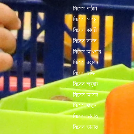
মিসেস পাঠান
মিসেস বেগম
মিসেস কাদরী
মিসেস সাঈদ
মিসেস আখতার
মিসেস রহমান
মিসেস উদ্দিন
মিসেস জব্বার
মিসেস আসাদ
মিসেস খাতুন
মিসেস ভায়াত
মিসেস ভায়াত