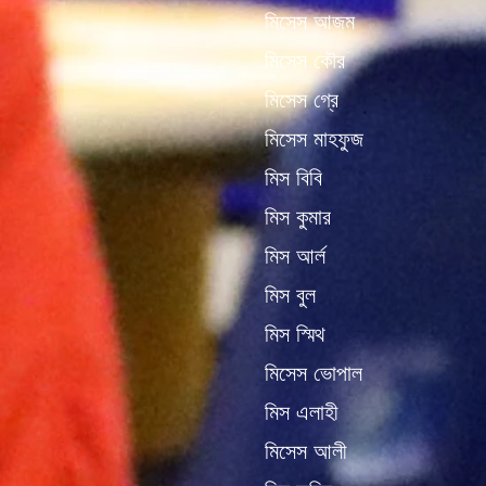
মিসেস আজম
মিসেস কৌর
মিসেস গ্রে
মিসেস মাহফুজ
মিস বিবি
মিস কুমার
মিস আর্ল
মিস বুল
মিস স্মিথ
মিসেস ভোপাল
মিস এলাহী
মিসেস আলী