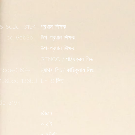
5cde- 3194-
প্রধান শিক্ষক
 _cc-5cb3b-
উপ-প্রধান শিক্ষক
উপ-প্রধান শিক্ষক
SENCO / পাঠ্যক্রম লিড
-5cde-3194-
ম্যাথস লিড/ কারিকুলাম লিড
136bcd-136bd-
EYFS লিড
cde-3194-
বিজ্ঞান
আর.ই