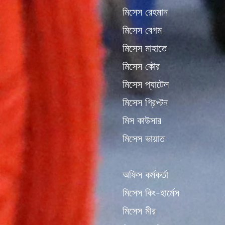
মিসেস রেহমান
মিসেস বেগম
মিসেস মাহাতে
মিসেস কৌর
মিসেস প্যাটেল
মিসেস গ্রিপ্টন
মিস কাউসার
মিসেস ভায়াত
অফিস কর্মকর্তা
মিসেস কিং-হার্মেস
মিসেস মীর