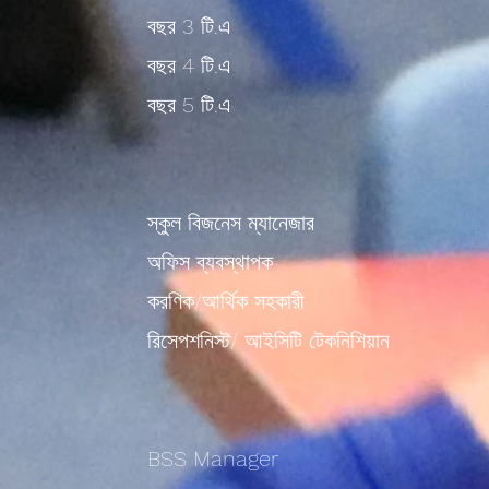
বছর 3 টি.এ
বছর 4 টি.এ
বছর 5 টি.এ
স্কুল বিজনেস ম্যানেজার
অফিস ব্যবস্থাপক
করণিক/আর্থিক সহকারী
রিসেপশনিস্ট/ আইসিটি টেকনিশিয়ান
BSS Manager