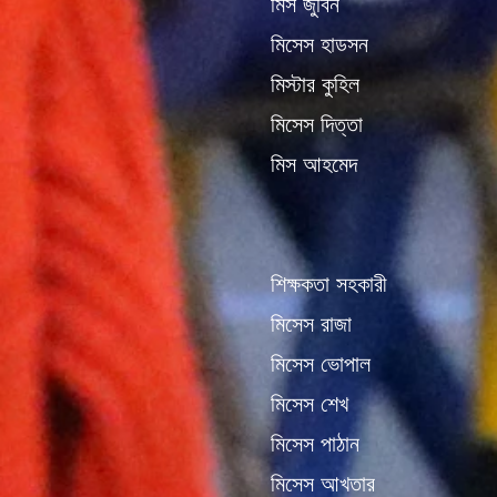
মিস জুবিন
মিসেস হাডসন
মিস্টার কুহিল
মিসেস দিত্তা
মিস আহমেদ
শিক্ষকতা সহকারী
মিসেস রাজা
মিসেস ভোপাল
মিসেস শেখ
মিসেস পাঠান
মিসেস আখতার