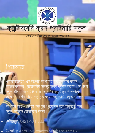
ক্যান্টারবেরি ক্রস প্রাইমারি স্কুল
যেখানে উজ্জ্বল ভবিষ্যৎ শুরু হয়
পিতামাতা
ওয়েবসাইটটির এই অংশটি আশাকরি ক্যান্টারবেরি ক্রসে
অভিভাবকদের প্রয়োজনীয় সমস্ত তথ্য প্রদান করবে। সাধারণ
স্কুল জীবন যেমন ইউনিফর্ম, স্কুল ডিনার ইত্যাদি সম্পর্কে
যেকোনো তথ্য পেতে অনুগ্রহ করে লিঙ্কগুলি অনুসরণ করুন।
আপনার আরও কোনো তথ্যের প্রয়োজন হলে অনুগ্রহ করে
স্কুল অফিসে যোগাযোগ করুন।
টেলিফোন:
0121 464 5321
ই-মেইল:
enquiry@cantcros.bham.sch.uk