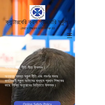
ক্যান্টারবেরি ক্রস প্রাইমারি স্কুল
যেখানে উজ্জ্বল ভবিষ্যৎ শুরু হয়
নীতিমালা
আমাদের কিছু নীতি নীচে উপলব্ধ।
অন্যান্য সমস্ত স্কুল নীতি এবং গভর্নর সভার
কার্যবিবরণী স্কুল অফিসের মাধ্যমে প্রধান শিক্ষকের
কাছে লিখিত অনুরোধের ভিত্তিতে উপলব্ধ।
Online Safety Policy