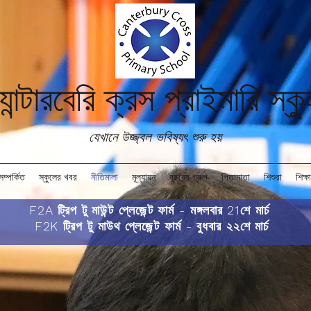
যান্টারবেরি ক্রস প্রাইমারি স্ক
যেখানে উজ্জ্বল ভবিষ্যৎ শুরু হয়
সম্পর্কিত
স্কুলের খবর
নীতিমালা
মূল্যায়ন
বছরের গ্রুপ
পিতামাতা
শিশুরা
শিক্ষা
F2A ট্রিপ টু মাউন্ট প্লেজেন্ট ফার্ম - মঙ্গলবার 21শে মার্চ
F2K ট্রিপ টু মাউথ প্লেজেন্ট ফার্ম - বুধবার ২২শে মার্চ