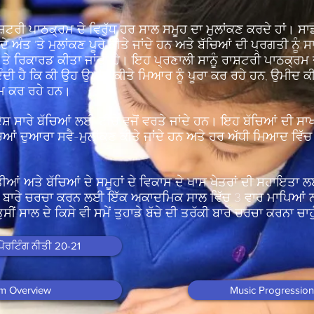
ਸ਼ਟਰੀ ਪਾਠਕ੍ਰਮ ਦੇ ਵਿਰੁੱਧ ਹਰ ਸਾਲ ਸਮੂਹ ਦਾ ਮੁਲਾਂਕਣ ਕਰਦੇ ਹਾਂ। ਸਾ
 ਅੰਤ 'ਤੇ ਮੁਲਾਂਕਣ ਪੂਰੇ ਕੀਤੇ ਜਾਂਦੇ ਹਨ ਅਤੇ ਬੱਚਿਆਂ ਦੀ ਪ੍ਰਗਤੀ ਨੂ
 ਰਿਕਾਰਡ ਕੀਤਾ ਜਾਂਦਾ ਹੈ। ਇਹ ਪ੍ਰਣਾਲੀ ਸਾਨੂੰ ਰਾਸ਼ਟਰੀ ਪਾਠਕ੍ਰਮ ਦੇ
ੀ ਹੈ ਕਿ ਕੀ ਉਹ ਉਮੀਦ ਕੀਤੇ ਮਿਆਰ ਨੂੰ ਪੂਰਾ ਕਰ ਰਹੇ ਹਨ, ਉਮੀਦ ਕੀਤ
ੰਮ ਕਰ ਰਹੇ ਹਨ।
ਸ਼ ਸਾਰੇ ਬੱਚਿਆਂ ਲਈ ਟੀਚੇ ਵਜੋਂ ਵਰਤੇ ਜਾਂਦੇ ਹਨ। ਇਹ ਬੱਚਿਆਂ ਦੀ ਸਾਖ
ਬੱਚਿਆਂ ਦੁਆਰਾ ਸਵੈ-ਮੁਲਾਂਕਣ ਕੀਤੇ ਜਾਂਦੇ ਹਨ ਅਤੇ ਹਰ ਅੱਧੀ ਮਿਆਦ
ਆਂ ਅਤੇ ਬੱਚਿਆਂ ਦੇ ਸਮੂਹਾਂ ਦੇ ਵਿਕਾਸ ਦੇ ਖਾਸ ਖੇਤਰਾਂ ਦੀ ਸਹਾਇਤਾ ਲ
ਰੱਕੀ ਬਾਰੇ ਚਰਚਾ ਕਰਨ ਲਈ ਇੱਕ ਅਕਾਦਮਿਕ ਸਾਲ ਵਿੱਚ 3 ਵਾਰ ਮਾਪਿਆਂ ਨਾ
 ਤੁਸੀਂ ਸਾਲ ਦੇ ਕਿਸੇ ਵੀ ਸਮੇਂ ਤੁਹਾਡੇ ਬੱਚੇ ਦੀ ਤਰੱਕੀ ਬਾਰੇ ਚਰਚਾ ਕਰਨਾ ਚਾਹੁ
ਪੋਰਟਿੰਗ ਨੀਤੀ 20-21
um Overview
Music Progressio