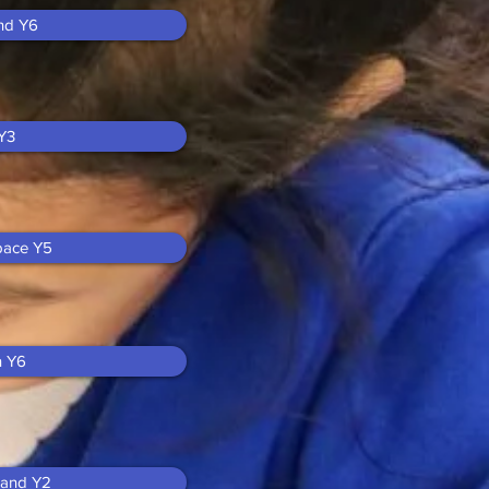
and Y6
Y3
pace Y5
n Y6
 and Y2