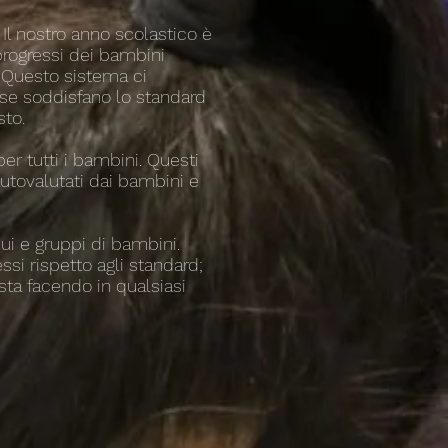
Il nostro anno scolastico è
 progressi dei bambini
. Questo sistema ci
 se soddisfano lo standard
sto.
er tutti i bambini. Questi
autovalutati dai bambini e
dui e gruppi di bambini.
si rispetto agli standard;
sta facendo in qualsiasi