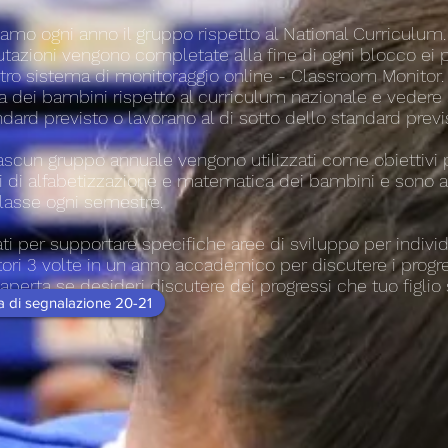
amo ogni anno il gruppo rispetto al National Curriculum. 
alutazioni vengono completate alla fine di ogni blocco ei
stro sistema di monitoraggio online - Classroom Monitor
a dei bambini rispetto al curriculum nazionale e vedere
dard previsto o lavorano al di sotto dello standard previ
iascun gruppo annuale vengono utilizzati come obiettivi p
bri di alfabetizzazione e matematica dei bambini e sono 
 classe ogni semestre.
zati per supportare specifiche aree di sviluppo per indivi
tori 3 volte in un anno accademico per discutere i progres
aperta se desideri discutere dei progressi che tuo figlio 
ca di segnalazione 20-21