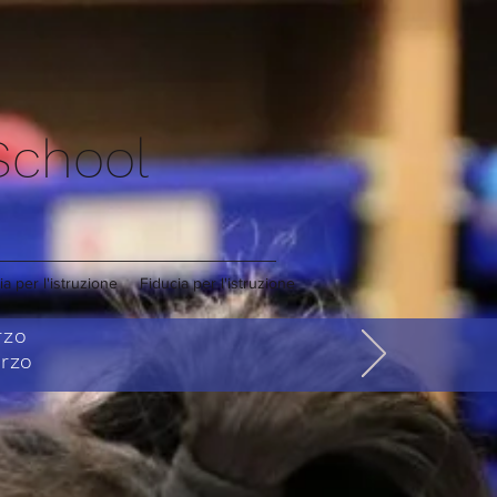
 School
ia per l'istruzione
Fiducia per l'istruzione
arzo
arzo