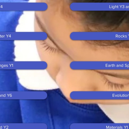
Y4
Light Y3 
ter Y4
Rocks 
nges Y1
Earth and S
 and Y6
Evolutio
nd Y2
Materials Y1