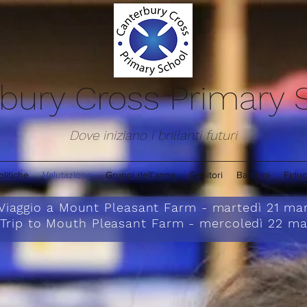
bury Cross Primary
Dove iniziano i brillanti futuri
olitiche
Valutazione
Gruppi dell'anno
Genitori
Bambini
Fiduc
Viaggio a Mount Pleasant Farm - martedì 21 m
Trip to Mouth Pleasant Farm - mercoledì 22 m