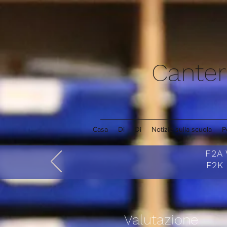
Canter
Casa
Di
Di
Notizie sulla scuola
P
F2A 
F2K 
Valutazione