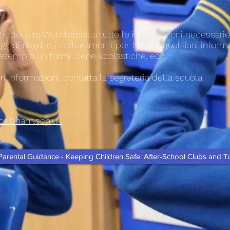
e del sito Web fornisca tutte le informazioni necessarie 
ga di seguire i collegamenti per trovare qualsiasi informa
 esempio uniformi, cene scolastiche, ecc.
ri informazioni, contatta la segreteria della scuola.
os.bham.sch.uk
Parental Guidance - Keeping Children Safe: After-School Clubs and Tu