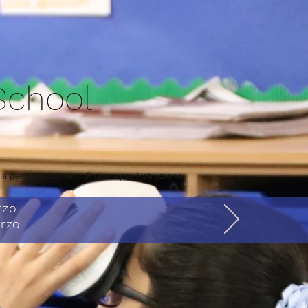
 School
ia per l'istruzione
Fiducia per l'istruzione
arzo
arzo