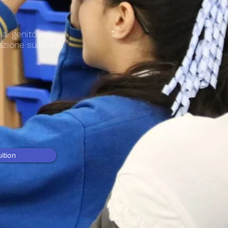
ai genitori di
zione sulla vita
ition