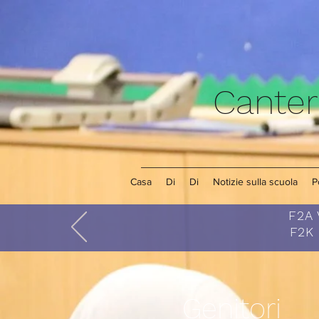
Canter
Casa
Di
Di
Notizie sulla scuola
P
F2A 
F2K 
Genitori