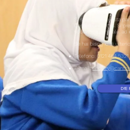
Si spera che questa part
Canterbury Cross. Si pre
scolastica generale, ad
Se hai bisogno di ulterio
Telefono: 0121 464 5321
E-mail:
enquiry@cantcr
DfE 