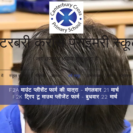
ंटरबरी क्रॉस प्राइमरी स्
जहां उज्ज्वल भविष्य शुरू होता है'
में
स्कूल समाचार
नीतियों
आकलन
वर्ष समूह
अभिभावक
बच्चे
एजुकेशन 
F2A माउंट प्लीसेंट फार्म की यात्रा - मंगलवार 21 मार्च
F2K ट्रिप टू माउथ प्लीजेंट फार्म - बुधवार 22 मार्च