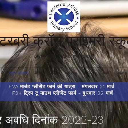
ंटरबरी क्रॉस प्राइमरी स्
जहां उज्ज्वल भविष्य शुरू होता है'
में
स्कूल समाचार
नीतियों
आकलन
वर्ष समूह
अभिभावक
बच्चे
एजुकेशन 
F2A माउंट प्लीसेंट फार्म की यात्रा - मंगलवार 21 मार्च
F2K ट्रिप टू माउथ प्लीजेंट फार्म - बुधवार 22 मार्च
 अवधि दिनांक 2022-23