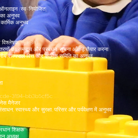
 ऑनलाइन (स्व-नियोजित)
ं का अनुभव
 कार्मिक अनुभव
ेटा विश्लेषक (EFSA)
रणों का समन्वय और प्रबंधन-सूचना आँकड़े तैयार करना
थानीय राज्यपाल वित्त और कार्मिक समिति का अनुभव
षा
5cde-3194-bb3b5cf5c
जनेस मैनेजर
ंसाधन, स्वास्थ्य और सुरक्षा, परिसर और पर्यवेक्षण में अनुभव
प्रधान शिक्षक
ान अध्यक्ष