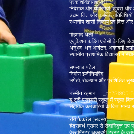
प्रकाशविज्ञानशास्री
निदेशक और व्यवसायी, खुदरा और
उद्यम, वित्त और कार्मिक गतिविधियो
स्थानीय शासी निकाय पर वित्त और
मोहम्मद अली
एजुकेशन फ़ंडिंग एजेंसी के लिए ड
अनुभव धन आवंटन, अकादमी रूपांत
स्थानीय प्राथमिक विद्यालय में स्
सफराज पटेल
निर्माण इंजीनियरिंग
लपेटो, रोकथाम और प्रशिक्षित सुरक्
नस्मीन रहमान _cc781905-
यू ट्री प्राइमरी स्कूल में स्कूल बि
सहायक कर्मचारियों के वित्त, मानव स
रॉय फैकरेल (सदस्य)
हैंड्सवर्थ ग्रामर से सेवानिवृत्त उप 
वेस्टमिंस्टर अकादमी ट्रस्ट के वर्तम