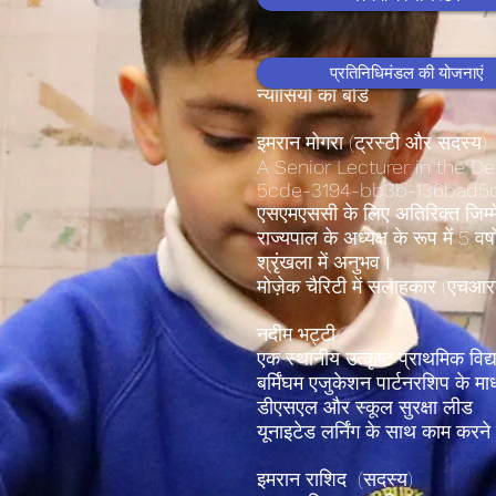
प्रतिनिधिमंडल की योजनाएं
न्यासियों का बोर्ड
इमरान मोगरा (ट्रस्टी और सदस्य)
A Senior Lecturer in the 
5cde-3194-bb3b-136bad
एसएमएससी के लिए अतिरिक्त जिम्
राज्यपाल के अध्यक्ष के रूप में 5
श्रृंखला में अनुभव।
मोज़ेक चैरिटी में सलाहकार (एचआरएच 
नदीम भट्टी
एक स्थानीय उत्कृष्ट प्राथमिक विद्य
बर्मिंघम एजुकेशन पार्टनरशिप के माध्य
डीएसएल और स्कूल सुरक्षा लीड
यूनाइटेड लर्निंग के साथ काम करने 
इमरान राशिद (सदस्य)