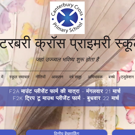
ंटरबरी क्रॉस प्राइमरी स्
जहां उज्ज्वल भविष्य शुरू होता है'
में
स्कूल समाचार
नीतियों
आकलन
वर्ष समूह
अभिभावक
बच्चे
एजुकेशन 
F2A माउंट प्लीसेंट फार्म की यात्रा - मंगलवार 21 मार्च
F2K ट्रिप टू माउथ प्लीजेंट फार्म - बुधवार 22 मार्च
वित्तीय बेंचमार्किंग