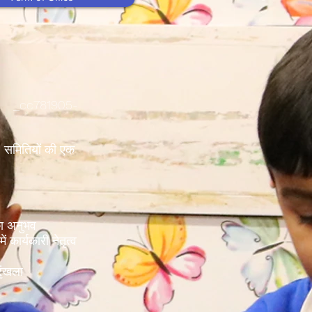
ty _cc781905-
व। समितियों की एक
 का अनुभव
ं कार्यकारी नेतृत्व
रृंखला