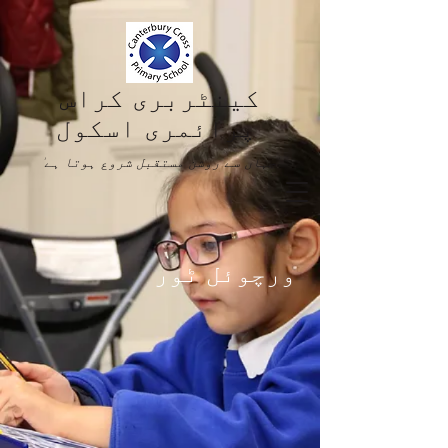
کینٹربری کراس
پرائمری اسکول
'جہاں سے روشن مستقبل شروع ہوتا ہے'
ورچوئل ٹور