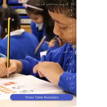
کا گروپ منتخب کریں۔
اور
اور
اور
اور
اور
اور
اور
اور
اضافی لرننگ
اور
اور
اور
اور
اور
اور
Times Table Rockstars