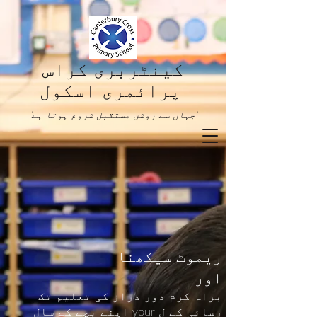
کینٹربری کراس
پرائمری اسکول
'جہاں سے روشن مستقبل شروع ہوتا ہے'
ریموٹ سیکھنا
اور
براہ کرم دور دراز کی تعلیم تک
رسائی کے ل your اپنے بچے کے سال