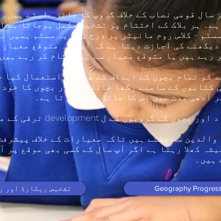
ہے۔ ہر بلاک کے اختتام پر تشخیص مکمل ہوجاتا ہے ا
سٹم - کلاس روم مانیٹر پر درج ہے۔ یہ سسٹم ہمیں ب
 دیکھنے کی اجازت دیتا ہے کہ آیا وہ متوقع معیار 
 رہے ہیں یا متوقع معیار سے نیچے کام کر رہے ہیں
د کو تمام بچوں کے اہداف کے طور پر استعمال کیا ج
 کتابوں کے سامنے رکھا جاتا ہے اور بچوں کا خود 
ر آدھی مدت میں اس کا جائزہ لیا جاتا ہے۔
مداخلت کا استعمال افراد اور بچ
لیمی سال میں 3 بار والدین سے ملتے ہیں تاکہ معیارات کے خلاف 
ہ کھلا رہتا ہے اگر آپ سال کے کسی بھی موقع پر آ
 ہیں۔
Geography Progress
تشخیص ریکارڈ اور رپورٹ