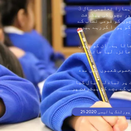
کینٹربری کراس میں ہم ہر سال قومی نصاب کے خلاف گروپ کا جائزہ لیتے ہیں۔ ہمارا تعلیمی سال 3
ور بچوں کی پیشرفت
چوں کو قومی نصاب کے
کو پورا کررہے ہیں ،
۔
اتا ہے۔ ان کو بچوں
جائزہ لیا جاتا ہے
وں کے گروہوں کے ل development ترقی کے مخصوص شعبوں میں مدد
پیشرفت پر تبادلہ خیال کیا
پ کے بچے کی پیشرفت پر
نگ پالیسی 2020-21