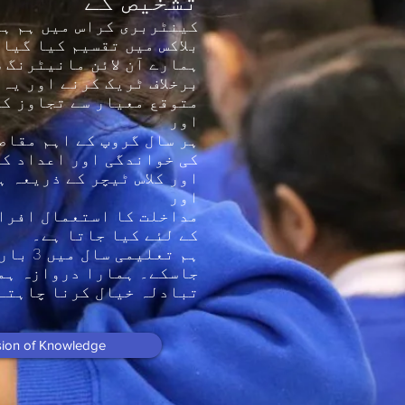
تشخیص کے
بلاکس میں تقسیم کیا گیا 
ہمارے آن لائن مانیٹرنگ س
برخلاف ٹریک کرنے اور یہ
متوقع معیار سے تجاوز کر
اور
ہر سال گروپ کے اہم مقاص
کی خواندگی اور اعداد کی
اور کلاس ٹیچر کے ذریعہ ہ
اور
کے لئے کیا جاتا ہے۔
ہم تع
جاسکے۔ ہمارا دروازہ ہمیش
تبادلہ خیال کرنا چاہتے
ion of Knowledge