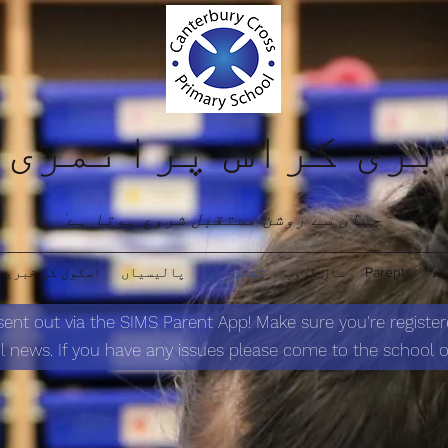
ری کراس پرائمری 
'جہاں سے روشن مستقبل شروع ہوتا ہے'
چے
Parents
سال گروپ
تشخیص کے
پالیسیاں
اسکول کی خبریں
 sent out via the SIMS Parent App! Make sure you're register
 news. If you have any issues please come to the school of