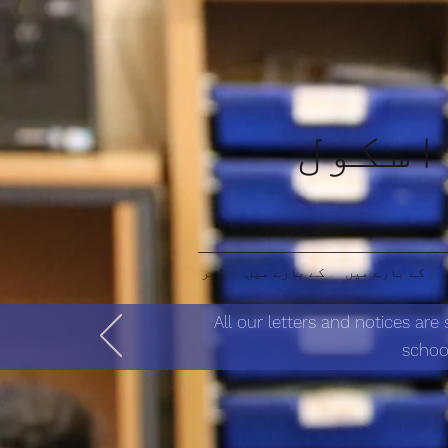
اسکول
کے بارے میں
کے بارے میں
گھر
All our letters and notices are
school