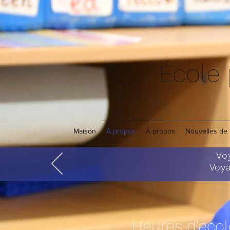
École
Maison
À propos
À propos
Nouvelles de 
Vo
Voy
Heures d'écol