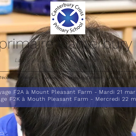
 primaire Canterbury
Là où les avenirs brillants commencent '
l'école
Stratégies
Évaluation
Groupes d'années
Parents
Enf
yage F2A à Mount Pleasant Farm - Mardi 21 ma
age F2K à Mouth Pleasant Farm - Mercredi 22 m
e