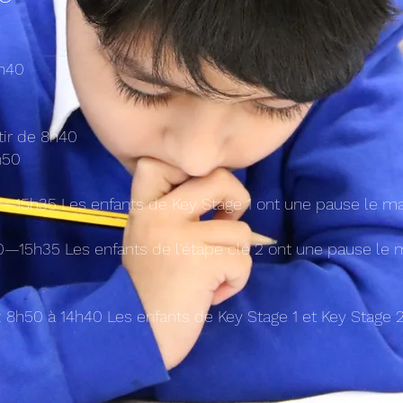
5h40
tir de 8h40
h50
0—15h35 Les enfants de Key Stage 1 ont une pause le mati
0—15h35 Les enfants de l'étape clé 2 ont une pause le m
) : 8h50 à 14h40 Les enfants de Key Stage 1 et Key Stage