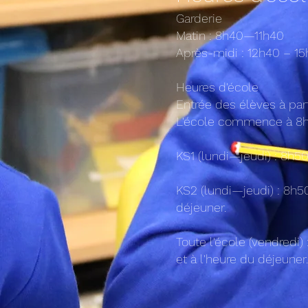
Garderie
Matin : 8h40—11h40
Après-midi : 12h40 – 1
Heures d'école
Entrée des élèves à par
L'école commence à 8
KS1 (lundi—jeudi) : 8h5
KS2 (lundi—jeudi) : 8h5
déjeuner.
Toute l'école (vendredi
et à l'heure du déjeuner.