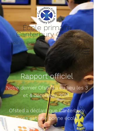
École primaire
Canterbury Cross
Là où les avenirs brillants commencent '
Rapport officiel
Notre dernier Ofsted a eu lieu les 3
et 4 décembre 2019.
Ofsted a déclaré que Canterbury
Cross est une bonne école.