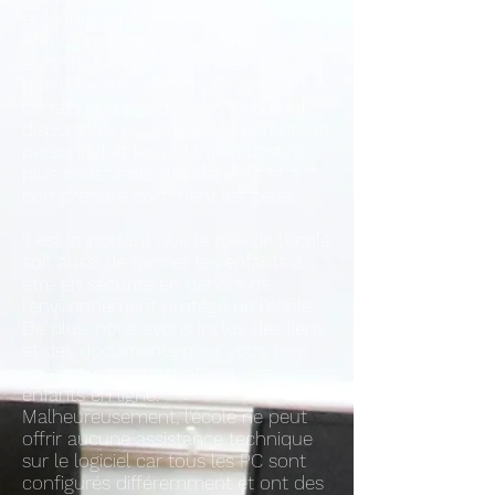
en cours au sein de l'école.
Afin de maintenir la sécurité des
enfants, il existe des unités de travail
que les enfants entreprennent et un
certain nombre de sites Web sont
disponibles pour aider les parents, le
personnel et les enfants à devenir
plus conscients des dangers et à
comprendre comment les gérer.
Il est important que le rôle de l'école
soit aussi de former les enfants à
être en sécurité en dehors de
l'environnement protégé de l'école.
De plus, nous avons inclus des liens
et des documents pour vous faire
savoir comment protéger vos
enfants en ligne.
Malheureusement, l'école ne peut
offrir aucune assistance technique
sur le logiciel car tous les PC sont
configurés différemment et ont des