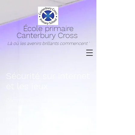
École primaire
Canterbury Cross
Là où les avenirs brillants commencent '
Sécurité sur Internet
et les jeux
Comme vous le savez, Canterbury
Cross est très proactif en ce qui
concerne la mise à jour et la
protection de nos enfants sur
Internet et les ordinateurs pendant
qu'ils sont à l'école et nous