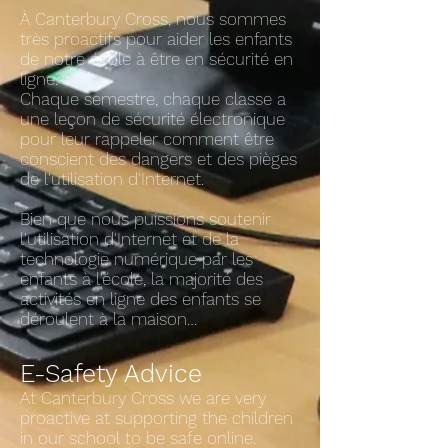
À Canterbury Cross, nous sommes
très proactifs pour aider les enfants
de notre école à être en sécurité en
ligne.
Chaque semestre, chaque classe a
une leçon de sécurité électronique
pour leur rappeler comment être
conscient des dangers et des pièges
de l'utilisation d'Internet.
Bien que nous puissions soutenir
l'utilisation d'Internet et de la
technologie numérique par les
enfants à l'école, la majorité des
activités en ligne des enfants se
déroulent à la maison…
E-Safety Advice
At Canterbury Cross we are very
proactive at supporting the children
in our school to be safe online.