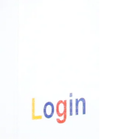
entreprenons également des unités
de travail et des assemblages pour
donner aux enfants les
compétences nécessaires pour être
« e-safe » à la maison.
Il existe également des filtres gérés
par l'autorité locale de Birmingham
qui surveillent et bloquent le
contenu inapproprié à l'école.
Malheureusement, il n'y a pas de
logiciel qui fonctionne à 100% et
dans les rares cas où nous avons eu
des failles, une procédure très
approfondie est suivie.
Canterbury Cross a également
acheté un logiciel qui surveille les
actions des enfants à l'école, afin de
les empêcher de partager trop
d'informations sur eux-mêmes. Des
avertissements sont créés et
envoyés au directeur s'il y a une
activité inappropriée ou dangereuse