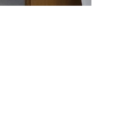
Parentalité numérique
Soyez en sécurité en ligne
Contrôle parental
Médias de bon sens
Parent's Guide to Cyberbullying
Cheat Sheet - Group Chats
Youth Voice Online Safety 3-7 Yrs
Youth Voice Online Safety 7-11 Yrs