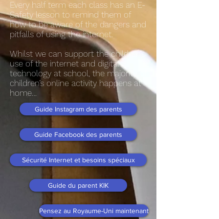
Every half term each class has an E-
Safety lesson to remind them of
how to be aware of the dangers and
pitfalls of using the internet.
Whilst we can support the children’s
use of the internet and digital
technology at school, the majority of
children’s online activity happens at
home…
Guide Instagram des parents
Guide Facebook des parents
Sécurité Internet et besoins spéciaux
Guide du parent KIK
Pensez au Royaume-Uni maintenant