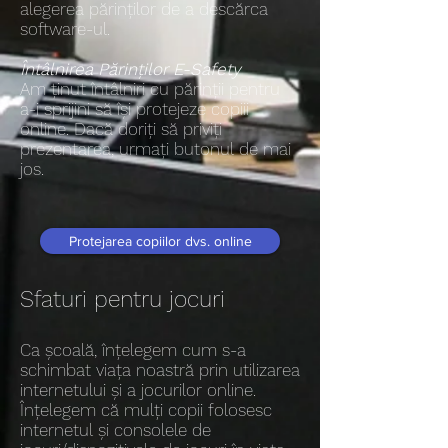
alegerea părinților de a descărca
software-ul.
Întâlnirea Părinților E-Safety
Am ținut întâlniri cu părinții pentru
a-i sprijini să își protejeze copiii
online. Dacă doriți să priviți
prezentarea, urmați butonul de mai
jos.
Protejarea copiilor dvs. online
Sfaturi pentru jocuri
Ca școală, înțelegem cum s-a
schimbat viața noastră prin utilizarea
internetului și a jocurilor online.
Înțelegem că mulți copii folosesc
internetul și consolele de