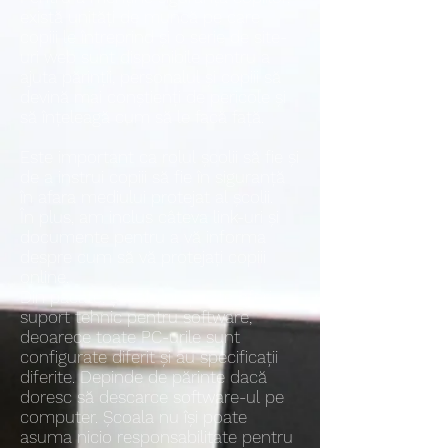
există unități de muncă pe care
copiii le întreprind și o serie de site-
uri web sunt disponibile pentru a
ajuta părinții, personalul și copiii să
devină mai conștienți de pericole și
să înțeleagă cum să le facă față.
Este important ca rolul școlii să fie și
de a instrui copiii să fie în siguranță
în afara mediului protejat al școlii.
În plus, am inclus câteva link-uri și
documente pentru a vă informa
despre cum să vă protejați copiii
online.
Din păcate, școala nu poate oferi
suport tehnic pentru software,
deoarece toate PC-urile sunt
configurate diferit și au specificații
diferite. Depinde de părinte dacă
doresc să descarce software-ul pe
computer. Școala nu își poate
asuma nicio responsabilitate pentru