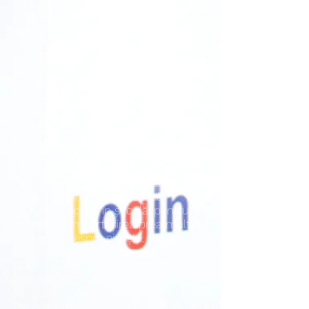
de lucru și adunări pentru oferiți
copiilor abilitățile de a fi „în
siguranță” acasă.
Există, de asemenea, filtre
gestionate de Autoritatea Locală din
Birmingham care monitorizează și
blochează conținutul neadecvat din
școală. Din păcate, nu există un
software care să aibă succes 100%
și, în rarele ocazii în care am avut
încălcări, există o procedură foarte
amănunțită care este urmată.
Canterbury Cross a achiziționat și un
software care monitorizează
acțiunile copiilor în școală, pentru a-i
proteja de împărtășirea prea multor
informații despre ei înșiși.
Avertismentele sunt create și trimise
directorului în cazul în care există
activități neadecvate sau periculoase
în cadrul școlii.
Pentru a menține siguranța copiilor,