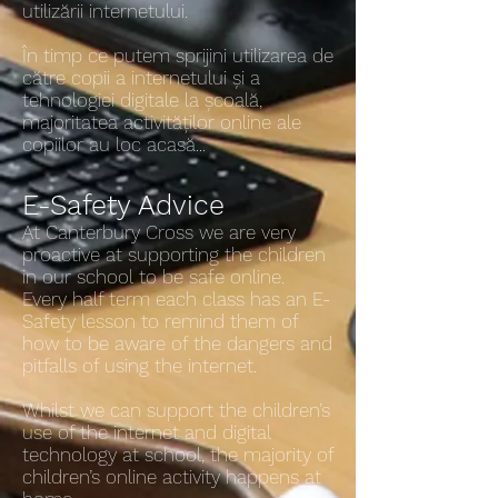
utilizării internetului.
În timp ce putem sprijini utilizarea de
către copii a internetului și a
tehnologiei digitale la școală,
majoritatea activităților online ale
copiilor au loc acasă...
E-Safety Advice
At Canterbury Cross we are very
proactive at supporting the children
in our school to be safe online.
Every half term each class has an E-
Safety lesson to remind them of
how to be aware of the dangers and
pitfalls of using the internet.
Whilst we can support the children’s
use of the internet and digital
technology at school, the majority of
children’s online activity happens at