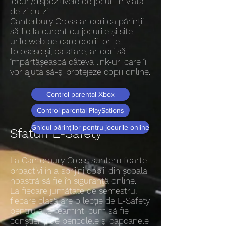
jocuri/dispozitivele de jocuri în viața
de zi cu zi.
Canterbury Cross ar dori ca părinții
să fie la curent cu jocurile și site-
urile web pe care copiii lor le
folosesc și, ca atare, ar dori să
împărtășească câteva link-uri care îi
vor ajuta să-și protejeze copiii online.
Control parental Xbox
Control parental PlaySations
Ghidul părinților pentru jocurile online
Sfaturi E-Safety
La Canterbury Cross suntem foarte
proactivi în a sprijini copiii din școala
noastră să fie în siguranță online.
La fiecare jumătate de semestru,
fiecare clasă are o lecție de E-Safety
pentru a le reaminti cum să fie
conștienți de pericolele și capcanele