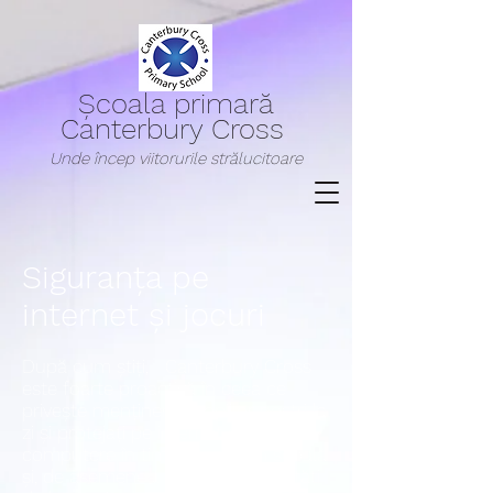
Școala primară
Canterbury Cross
Unde încep viitorurile strălucitoare
Siguranța pe
internet și jocuri
După cum știți, Canterbury Cross
este foarte proactivă în ceea ce
privește menținerea copiilor noștri la
zi și protejați pe internet și
computere în timp ce sunt în școală
și, de asemenea, ne angajăm unități