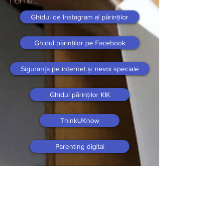
home…
Ghidul de Instagram al părinților
Ghidul părinților pe Facebook
Siguranța pe internet și nevoi speciale
Ghidul părinților KIK
ThinkUKnow
Parenting digital
Fii în siguranță online
Control parental