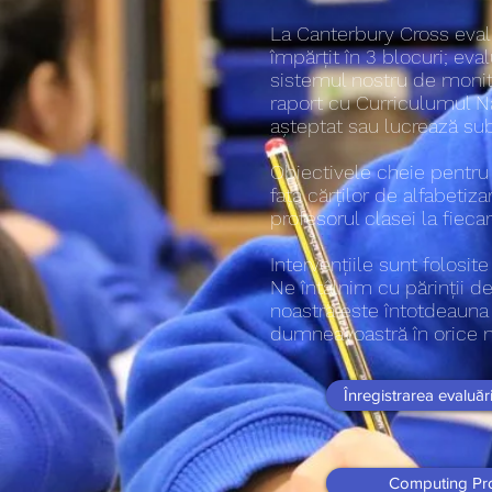
La Canterbury Cross evalu
împărțit în 3 blocuri; eval
sistemul nostru de monit
raport cu Curriculumul N
așteptat sau lucrează sub
Obiectivele cheie pentru f
fața cărților de alfabetiza
profesorul clasei la fiec
Intervențiile sunt folosit
Ne întâlnim cu părinții de
noastră este întotdeauna 
dumneavoastră în orice 
Înregistrarea evaluări
Computing Pro