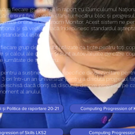
ăm fiecare grup anual în raport cu Curriculumul Naționa
uările sunt finalizate la sfârșitul fiecărui bloc și progresu
orizare online - Classroom Monitor. Acest sistem ne per
ațional și să vedem dacă îndeplinesc standardul aștept
 standardul așteptat.
iecare grup de ani sunt utilizate ca ținte pentru toți cop
re și calcul ale copiilor și sunt autoevaluate de către copi
are jumătate de semestru.
e pentru a susține domenii specifice de dezvoltare pentru 
 3 ori într-un an universitar pentru a discuta progresul f
deschisă dacă doriți să discutați despre progresul pe car
moment al anului.
i și Politica de raportare 20-21
Computing Progression of
gression of Skills LKS2
Computing Progression 