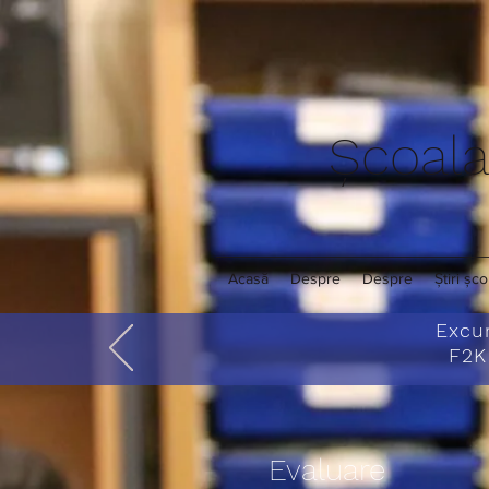
Școala
Acasă
Despre
Despre
Știri șco
Excur
F2K
Evaluare