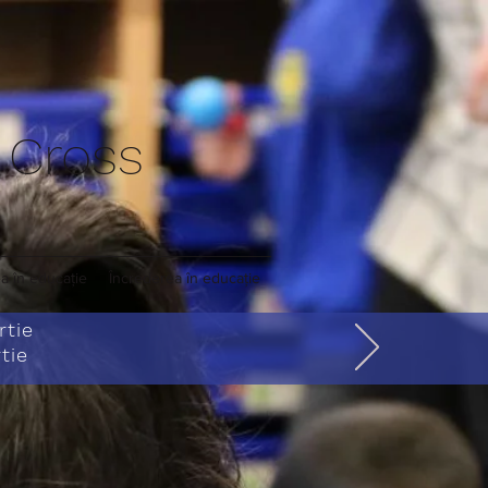
y Cross
a în educație
Încrederea în educație
rtie
tie