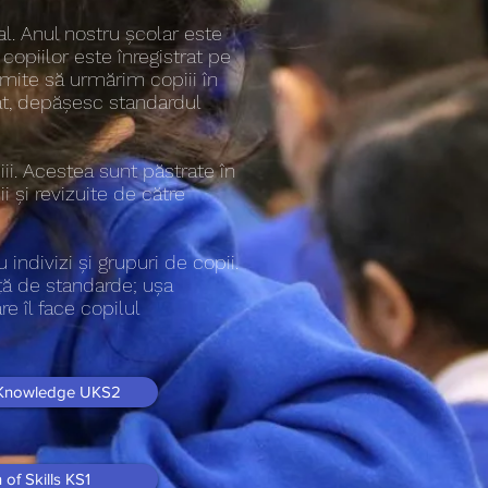
l. Anul nostru școlar este
l copiilor este înregistrat pe
mite să urmărim copiii în
at, depășesc standardul
iii. Acestea sunt păstrate în
i și revizuite de către
indivizi și grupuri de copii.
ață de standarde; ușa
e îl face copilul
 Knowledge UKS2
of Skills KS1