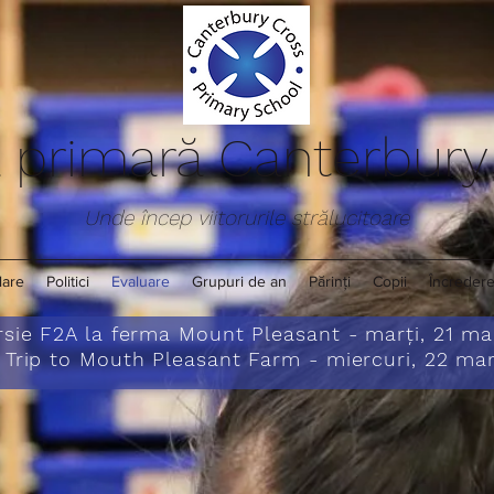
 primară Canterbur
Unde încep viitorurile strălucitoare
lare
Politici
Evaluare
Grupuri de an
Părinţi
Copii
Încredere
sie F2A la ferma Mount Pleasant - marți, 21 ma
 Trip to Mouth Pleasant Farm - miercuri, 22 mar